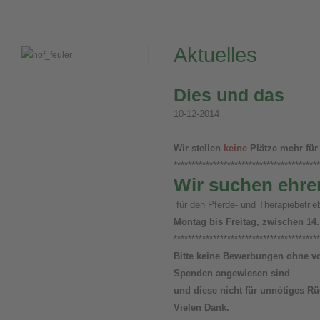
Willkommen
Aktuelles
Therapeutisches Reiten
Aktuelles
Dies und das
10-12-2014
Wir stellen
keine
Plätze mehr für
*****************************************
Wir suchen ehren
für den Pferde- und Therapiebetrie
Montag bis Freitag, zwischen 14.
*****************************************
Bitte keine Bewerbungen ohne
v
Spenden angewiesen sind
und diese nicht für unnötiges R
Vielen Dank.